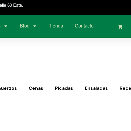
lle 69 Este.
s
Blog
Tienda
Contacto
muerzos
Cenas
Picadas
Ensaladas
Rece